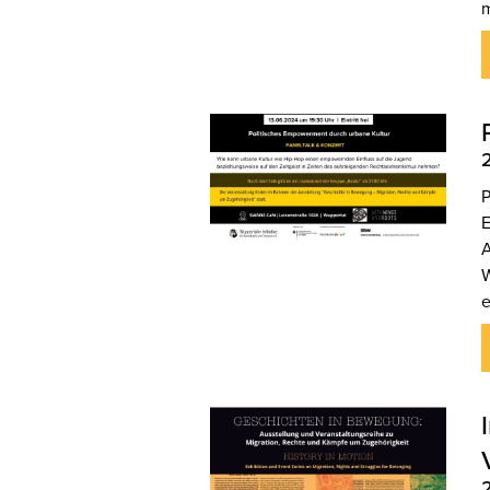
m
P
E
A
W