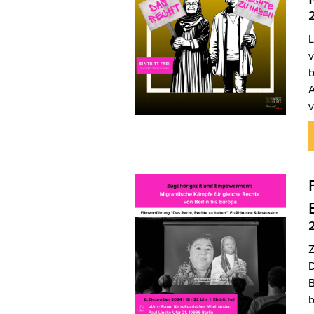
L
v
b
A
v
Z
D
B
b