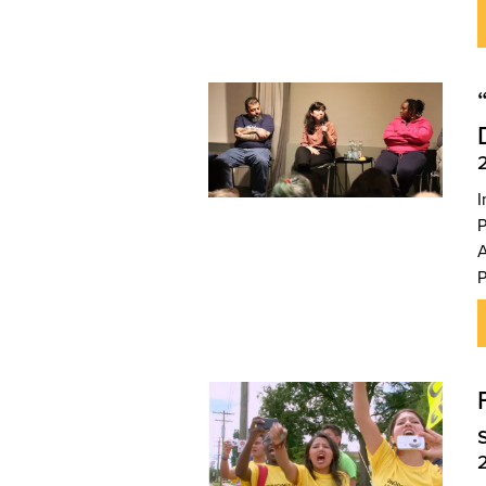
I
P
A
P