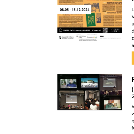
L
V
u
d
z
a
R
w
g
f