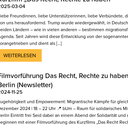
2025-03-04
iebe Freundinnen, liebe Unterstützerinnen, liebe Verbündete, d
on uns herausfordernd. Trump wurde wiedergewählt, in Deutsc
eiden Ländern – wie in vielen anderen – bestimmen migrationsfe
genda. Seit Jahren wird diese Entwicklung von der sogenannten
orangetrieben und dient als […]
WEITERLESEN
Filmvorführung Das Recht, Rechte zu habe
Berlin (Newsletter)
2024-11-25
ugehörigkeit und Empowerment: Migrantische Kämpfe für gleiche
ezember 2024 | 18 – 22 Uhr 📍 bUm – Raum für solidarisches Mit
erlin Eintritt frei Seid dabei an einem Abend der Solidarität un
eginnen mit einer Filmvorführung des Kurzfilms „Das Recht Rec