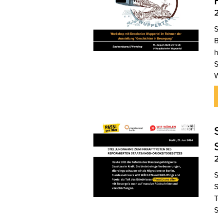
S
B
h
S
W
S
S
T
S