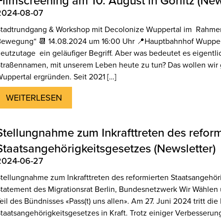
Filmscreening am 10. August in Görlitz (New
2024-08-07
tadtrundgang & Workshop mit Decolonize Wuppertal im Rahmen
ewegung“ 📆 14.08.2024 um 16:00 Uhr 📍Hauptbahnhof Wupperta
eutzutage ein geläufiger Begriff. Aber was bedeutet es eigentlic
traßennamen, mit unserem Leben heute zu tun? Das wollen wir
uppertal ergründen. Seit 2021 […]
WEITERLESEN
Stellungnahme zum Inkrafttreten des reform
Staatsangehörigkeitsgesetzes (Newsletter)
2024-06-27
tellungnahme zum Inkrafttreten des reformierten Staatsangeh
tatement des Migrationsrat Berlin, Bundesnetzwerk Wir Wählen 
eil des Bündnisses «Pass(t) uns allen». Am 27. Juni 2024 tritt di
taatsangehörigkeitsgesetzes in Kraft. Trotz einiger Verbesserun