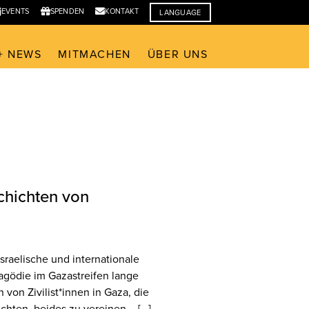
EVENTS
SPENDEN
KONTAKT
LANGUAGE
+ NEWS
MITMACHEN
ÜBER UNS
chichten von
sraelische und internationale
Tragödie im Gazastreifen lange
 von Zivilist*innen in Gaza, die
chten, beides zu vereinen – […]