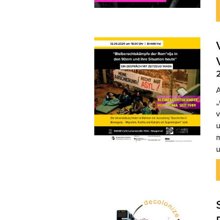
A
„
v
u
m
u