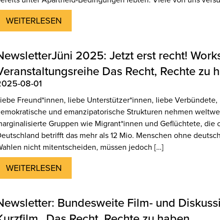
WEITERLESEN
NewsletterJüni 2025: Jetzt erst recht! Wor
Veranstaltungsreihe Das Recht, Rechte zu 
2025-08-01
iebe Freund*innen, liebe Unterstützer*innen, liebe Verbündete, d
emokratische und emanzipatorische Strukturen nehmen weltweit
arginalisierte Gruppen wie Migrant*innen und Geflüchtete, die o
eutschland betrifft das mehr als 12 Mio. Menschen ohne deutsch
ahlen nicht mitentscheiden, müssen jedoch […]
WEITERLESEN
Newsletter: Bundesweite Film- und Diskuss
Kurzfilm „Das Recht, Rechte zu haben