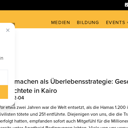
MEDIEN
BILDUNG
EVENTS 
✕
in
Filmemachen als Überlebensstrategie: Ges
Geflüchtete in Kairo
2025-12-04
or etwa zwei Jahren war die Welt entsetzt, als die Hamas 1.200 i
ivilisten tötete und 251 entführte. Diejenigen von uns, die die 
erfolgt hatten, empfanden sofort auch Mitgefühl für die Millionen
ereits unter Apartheid-Bedingungen lebten. Viele von uns versu