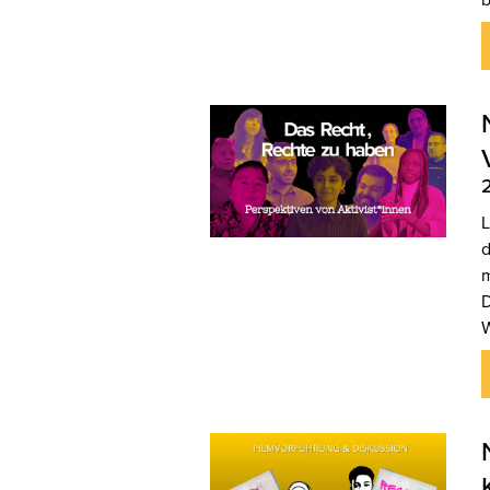
L
d
m
D
W