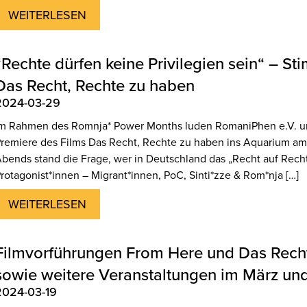
WEITERLESEN
“Rechte dürfen keine Privilegien sein“ – S
Das Recht, Rechte zu haben
2024-03-29
m Rahmen des Romnja* Power Months luden RomaniPhen e.V. un
remiere des Films Das Recht, Rechte zu haben ins Aquarium am 
bends stand die Frage, wer in Deutschland das „Recht auf Recht
rotagonist*innen – Migrant*innen, PoC, Sin­ti*z­ze & Rom*­nja […]
WEITERLESEN
Filmvorführungen From Here und Das Recht
sowie weitere Veranstaltungen im März und 
2024-03-19