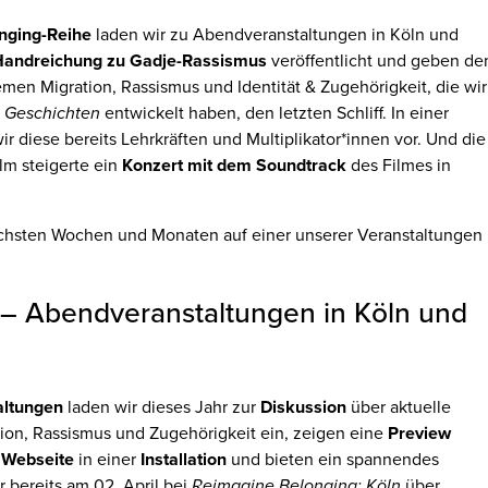
nging-Reihe
laden wir zu Abendveranstaltungen in Köln und
Handreichung zu Gadje-Rassismus
veröffentlicht und geben de
men Migration, Rassismus und Identität & Zugehörigkeit, die wir
e Geschichten
entwickelt haben, den letzten Schliff. In einer
ir diese bereits Lehrkräften und Multiplikator*innen vor. Und die
lm steigerte ein
Konzert mit dem Soundtrack
des Filmes in
nächsten Wochen und Monaten auf einer unserer Veranstaltungen
– Abendveranstaltungen in Köln und
altungen
laden wir dieses Jahr zur
Diskussion
über aktuelle
on, Rassismus und Zugehörigkeit ein, zeigen eine
Preview
e
Webseite
in einer
Installation
und bieten ein spannendes
ir bereits am 02. April bei
Reimagine Belonging: Köln
über