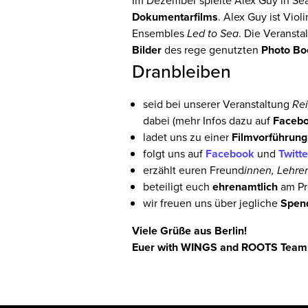
Im Dezember spielte Alex Guy in Se
Dokumentarfilms
. Alex Guy ist Vio
Ensembles
Led to Sea
. Die Veransta
Bilder
des rege genutzten
Photo Bo
Dranbleiben
seid bei unserer Veranstaltung
Rei
dabei (mehr Infos dazu auf
Facebo
ladet uns zu einer
Filmvorführung
folgt uns auf
Facebook
und
Twitte
erzählt euren Freund
innen, Lehrer
beteiligt euch
ehrenamtlich
am Pr
wir freuen uns über jegliche
Spend
Viele Grüße aus Berlin!
Euer with WINGS and ROOTS Team