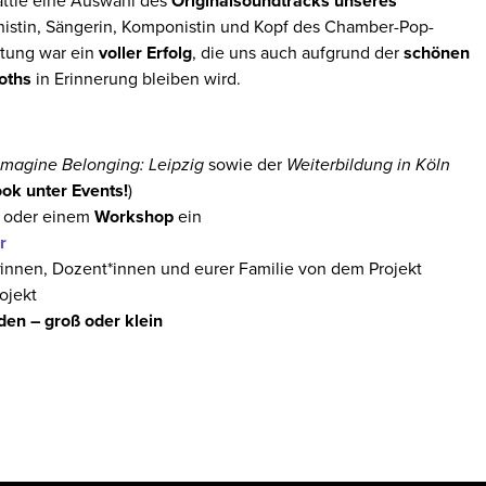
attle eine Auswahl des
Originalsoundtracks unseres
linistin, Sängerin, Komponistin und Kopf des Chamber-Pop-
ltung war ein
voller Erfolg
, die uns auch aufgrund der
schönen
oths
in Erinnerung bleiben wird.
magine Belonging: Leipzig
sowie der
Weiterbildung in Köln
ok unter Events!
)
oder einem
Workshop
ein
r
innen, Dozent*innen und eurer Familie von dem Projekt
ojekt
en – groß oder klein