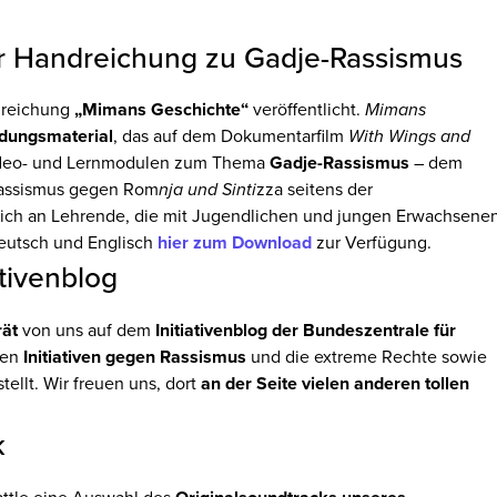
er Handreichung zu Gadje-Rassismus
dreichung
„Mimans Geschichte“
veröffentlicht.
Mimans
ldungsmaterial
, das auf dem Dokumentarfilm
With Wings and
 Video- und Lernmodulen zum Thema
Gadje-Rassismus
– dem
 Rassismus gegen Rom
nja und Sinti
zza seitens der
 sich an Lehrende, die mit Jugendlichen und jungen Erwachsene
Deutsch und Englisch
hier zum Download
zur Verfügung.
ativenblog
rät
von uns auf dem
Initiativenblog der Bundeszentrale für
den
Initiativen gegen Rassismus
und die extreme Rechte sowie
llt. Wir freuen uns, dort
an der Seite vielen anderen tollen
k