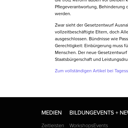
Pflegeverantwortung, Behinderung od
werden.
Zwar sieht der Gesetzentwurf Ausna
vollzeitbeschäftigte Eltern, doch A
ausgeschlossen. Bündnisse wie Pass(t
Gerechtigkeit: Einbürgerung muss für 
Menschen. Der neue Gesetzentwurf ze
Staatsbürgerschaft und Leistungsdruck
Zum vollständigen Artikel bei Tages
MEDIEN
BILDUNG
EVENTS + N
Zeitleisten
Workshops
Events