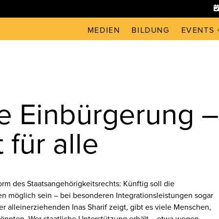
MEDIEN
BILDUNG
EVENTS 
e Einbürgerung –
 für alle
rm des Staatsangehörigkeitsrechts: Künftig soll die
en möglich sein – bei besonderen Integrationsleistungen sogar
er alleinerziehenden Inas Sharif zeigt, gibt es viele Menschen,
könnten. Wer staatliche Unterstützung erhält – etwa wegen