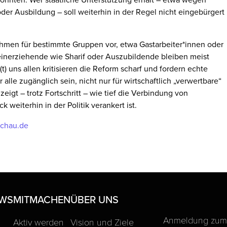
er Ausbildung – soll weiterhin in der Regel nicht eingebürgert
hmen für bestimmte Gruppen vor, etwa Gastarbeiter*innen oder
lleinerziehende wie Sharif oder Auszubildende bleiben meist
) uns allen kritisieren die Reform scharf und fordern echte
alle zugänglich sein, nicht nur für wirtschaftlich „verwertbare“
igt – trotz Fortschritt – wie tief die Verbindung von
 weiterhin in der Politik verankert ist.
schau.de
EWS
MITMACHEN
ÜBER UNS
Anmeldung zum 
Aktiv werden
Vision und Ziele