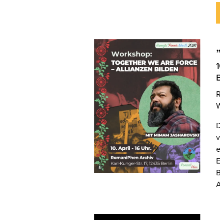
B
R
W
D
v
e
E
B
A