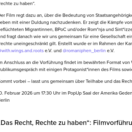
echte zu haben“.
er Film regt dazu an, über die Bedeutung von Staatsangehörigke
eben mit einer Duldung nachzudenken. Er zeigt die Kämpfe von 
eflüchteten Migrantinnen, BPoC und/oder Rom*nja und Sint*izze
nd fragt danach wie wir uns gemeinsam für eine Gesellschaft ei
echte uneingeschränkt gilt. Erstellt wurde er im Rahmen der Ka
with.wings.and.roots
e.V. und
@romaniphen_berlin
e.V.
m Anschluss an die Vorführung findet im bewährten Format von
ublikumsgespräch mit einigen Protagonist*innen des Films sowi
ommt vorbei – lasst uns gemeinsam über Teilhabe und das Rech
0. Februar 2026 um 17:30 Uhr im PopUp Saal der Amerika Gedenkb
erlin
„Das Recht, Rechte zu haben“: Filmvorführ