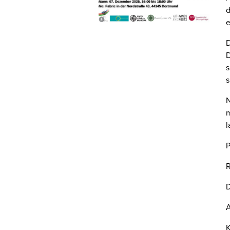
d
e
D
D
s
s
N
m
l
R
D
A
K