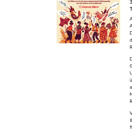
A
A
D
d
R
D
G
U
ü
a
N
R
V

1