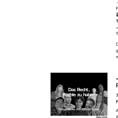





D
g
A
A