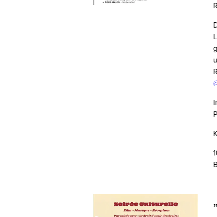
R
D
L
g
u
R
@
I
P
K
1
B