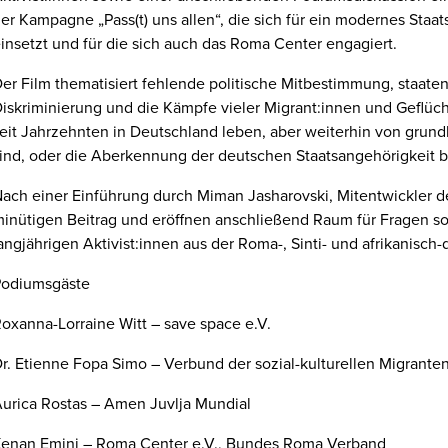
er Kampagne „Pass(t) uns allen“, die sich für ein modernes Staa
insetzt und für die sich auch das Roma Center engagiert.
er Film thematisiert fehlende politische Mitbestimmung, staaten
iskriminierung und die Kämpfe vieler Migrant:innen und Geflücht
eit Jahrzehnten in Deutschland leben, aber weiterhin von gru
ind, oder die Aberkennung der deutschen Staatsangehörigkeit be
ach einer Einführung durch Miman Jasharovski, Mitentwickler de
inütigen Beitrag und eröffnen anschließend Raum für Fragen so
angjährigen Aktivist:innen aus der Roma-, Sinti- und afrikanisc
Podiumsgäste
oxanna-Lorraine Witt – save space e.V.
r. Etienne Fopa Simo – Verbund der sozial-kulturellen Migrant
urica Rostas – Amen Juvlja Mundial
enan Emini – Roma Center e.V., Bundes Roma Verband