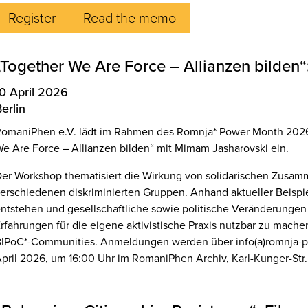
Register
Read the memo
„Together We Are Force – Allianzen bilden
10 April 2026
erlin
omaniPhen e.V. lädt im Rahmen des Romnja* Power Month 2026
e Are Force – Allianzen bilden“ mit Mimam Jasharovski ein.
er Workshop thematisiert die Wirkung von solidarischen Zusa
erschiedenen diskriminierten Gruppen. Anhand aktueller Beispie
ntstehen und gesellschaftliche sowie politische Veränderungen e
rfahrungen für die eigene aktivistische Praxis nutzbar zu machen
IPoC*-Communities. Anmeldungen werden über info(a)romnja-
pril 2026, um 16:00 Uhr im RomaniPhen Archiv, Karl-Kunger-Str. 1