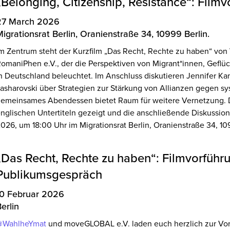
„Belonging, Citizenship, Resistance“: Film
27 March 2026
igrationsrat Berlin, Oranienstraße 34, 10999 Berlin.
m Zentrum steht der Kurzfilm „Das Recht, Rechte zu haben“ von
omaniPhen e.V., der die Perspektiven von Migrant*innen, Geflü
n Deutschland beleuchtet. Im Anschluss diskutieren Jennifer 
asharovski über Strategien zur Stärkung von Allianzen gegen s
emeinsames Abendessen bietet Raum für weitere Vernetzung. D
nglischen Untertiteln gezeigt und die anschließende Diskussion f
026, um 18:00 Uhr im Migrationsrat Berlin, Oranienstraße 34, 10
„Das Recht, Rechte zu haben“: Filmvorführ
Publikumsgespräch
10 Februar 2026
erlin
@WahlheYmat
und moveGLOBAL e.V. laden euch herzlich zur Vorf