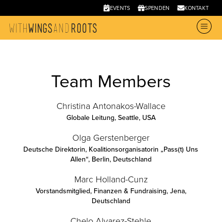
EVENTS
SPENDEN
KONTAKT
Team Members
Christina Antonakos-Wallace
Globale Leitung
,
Seattle, USA
Olga Gerstenberger
Deutsche Direktorin, Koalitionsorganisatorin „Pass(t) Uns
Allen“
,
Berlin, Deutschland
Marc Holland-Cunz
Vorstandsmitglied, Finanzen & Fundraising
,
Jena,
Deutschland
Chelo Alvarez-Stehle